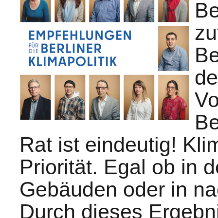
Be
zu
Be
de
Vo
Be
Rat ist eindeutig! Kl
Priorität. Egal ob in d
Gebäuden oder in n
Durch dieses Ergebnis