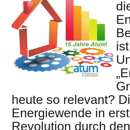
di
En
Be
is
Un
„E
Gr
heute so relevant? Di
Energiewende in erste
Revolution durch den