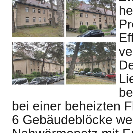
he
Pr
Ef
ve
De
Li
be
bei einer beheizten 
6 Gebäudeblöcke wer