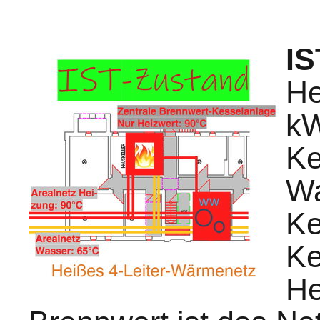
IS
He
kW
Ke
Wa
Ke
Ke
He