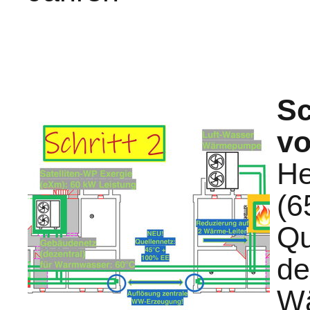
Sc
vo
He
(6
Qu
de
W