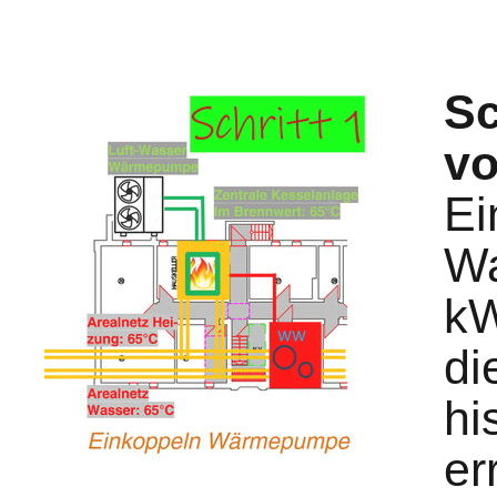
Sc
vo
Ei
Wa
kW
di
hi
er