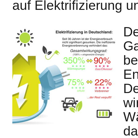
auf Elektrifizierung u
De
Ga
be
En
De
wi
W
da