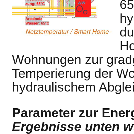
65
hy
du
Ho
Wohnungen zur grad
Temperierung der W
hydraulischem Abgle
Parameter zur Energ
Ergebnisse unten w