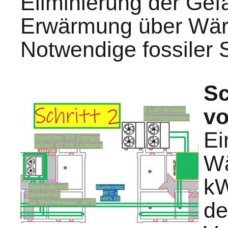
Eliminierung der Gefa
Erwärmung über Wär
Notwendige fossiler 
Sc
vo
Ei
Wä
kW
de