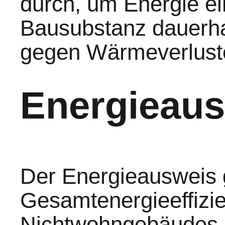
durch, um Energie e
Bausubstanz dauerha
gegen Wärmeverluste
Energieau
Der Energieausweis g
Gesamtenergieeffizi
Nichtwohngebäudes. 