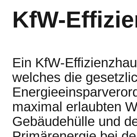
KfW-Effizi
Ein KfW-Effizienzhau
welches die gesetzl
Energieeinsparveror
maximal erlaubten W
Gebäudehülle und de
Primärenergie bei de