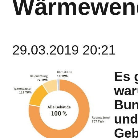
Wärmewen
29.03.2019 20:21
Es 
war
Bun
und
Geb