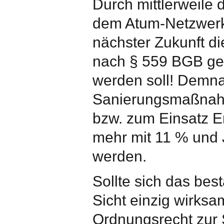
Durch mittlerweile
dem Atum-Netzwerk h
nächster Zukunft d
nach § 559 BGB gek
werden soll! Demn
Sanierungsmaßnah
bzw. zum Einsatz E
mehr mit 11 % und 
werden.
Sollte sich das bes
Sicht einzig wirks
Ordnungsrecht zur 