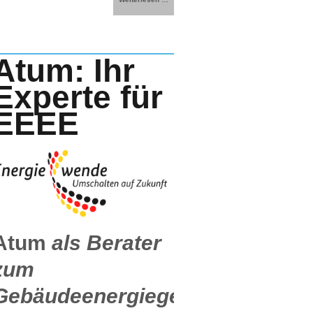
Atum: Ihr
Experte für
EEEE
Atum
als Berater
zum
Gebäudeenergiegesetz