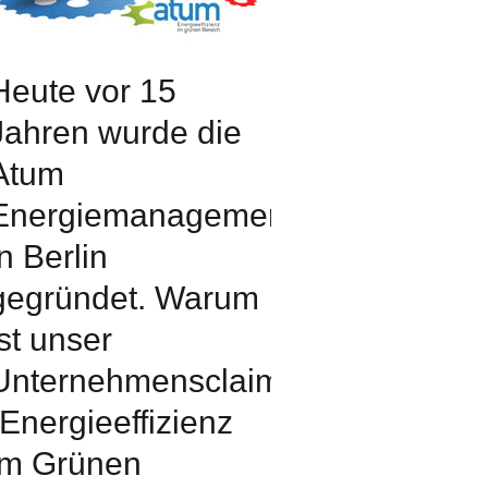
Heute vor 15
Jahren wurde die
Atum
Energiemanagement
in Berlin
gegründet. Warum
ist unser
Unternehmensclaim
„Energieeffizienz
im Grünen