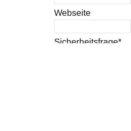
Webseite
Sicherheitsfrage
*
Was ist die
Summe aus 8 und
8?
Kommentar
*