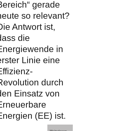
Bereich“ gerade
heute so relevant?
Die Antwort ist,
dass die
Energiewende in
erster Linie eine
Effizienz-
Revolution durch
den Einsatz von
Erneuerbare
Energien (EE) ist.
Weiterlesen …