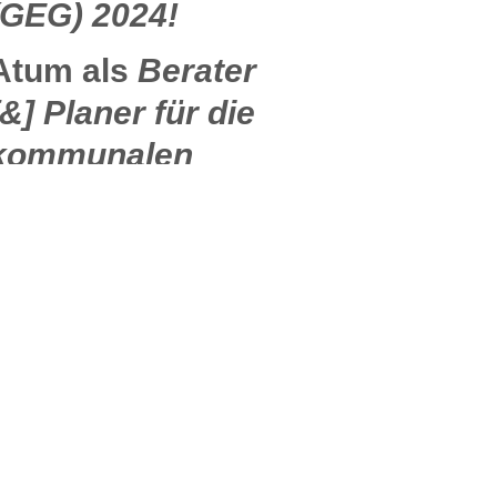
(GEG) 2024!
Atum als
Berater
[&] Planer für die
kommunalen
Wärmeplanung
mit BEW-
Zulassung!