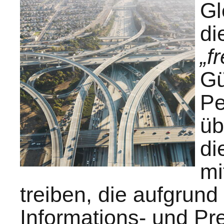
Gl
di
„f
Gü
Pe
üb
di
mi
treiben, die aufgrund
Informations- und Pre