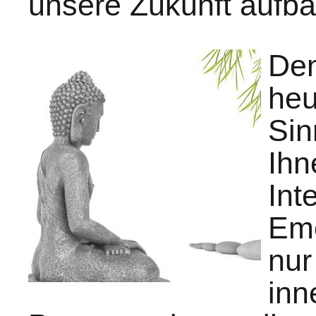
unsere Zukunft aufb
Den
heu
Sin
Ihn
Int
Emo
nur
inn