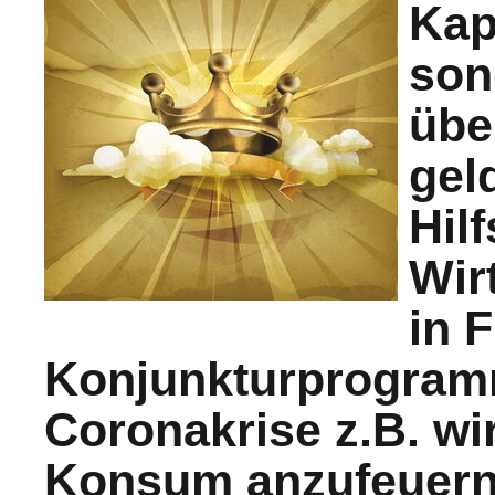
Kap
son
übe
gel
Hil
Wir
in 
Konjunkturprogram
Coronakrise z.B. wi
Konsum anzufeuern,