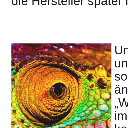
die Hersteller später 
Un
un
so
än
„W
im