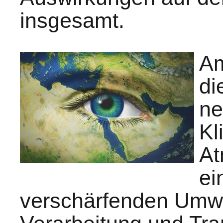
insgesamt.
Am
di
ne
Kl
At
ei
verschärfenden Umwe